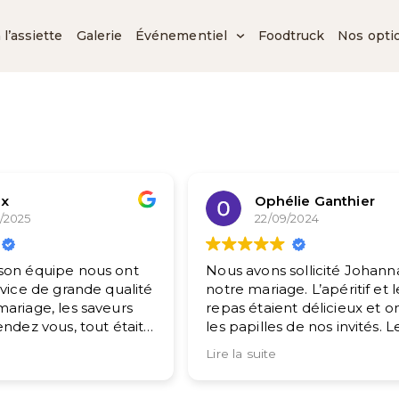
l’assiette
Galerie
Événementiel
Foodtruck
Nos opti
x
Ophélie Ganthier
/2025
22/09/2024
son équipe nous ont
Nous avons sollicité Johann
rvice de grande qualité
notre mariage. L’apéritif et l
ariage, les saveurs
repas étaient délicieux et on
endez vous, tout était
les papilles de nos invités. L
os invités en parle
service était irréprochable. 
Lire la suite
Johanna a été d’une aide
rci.
précieuse à chaque étape d