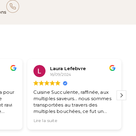
ons
Laura Lefebvre
16/09/2024
a pour
Cuisine Succulente, raffinée, aux
M
e
multiples saveurs... nous sommes
c
t ravi
transportées au travers des
m
e
multiples bouchées, ce fut un
C
Et
délice !
é
Lire la suite
L
Professionnalisme et discrétion de
e la
la part de la serveuse, un grand
M