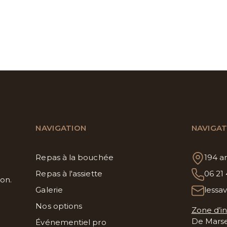
préparation jusqu’au jour J.
vin
NAVIGATION
NAVIGAT
Repas à la bouchée
194 a
Repas à l'assiette
06 21
son.
Galerie
lessa
Nos options
Zone d’i
De Marsei
Événementiel pro