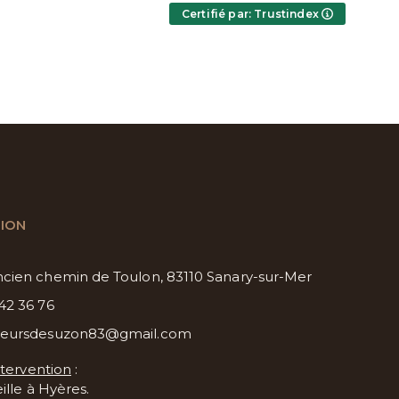
Merci à toute l'équipe, grâce à
y
Certifié par: Trustindex
vous, notre soirée de mariage a
été formidable.
ION
ncien chemin de Toulon, 83110 Sanary-sur-Mer
 42 36 76
veursdesuzon83@gmail.com
ntervention
:
lle à Hyères.