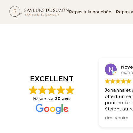
Repas à la bouchée
Repas à 
Nove
04/08
EXCELLENT
Johanna et 
offert un se
Basée sur
30 avis
pour notre m
étaient au r
excellent, n
Lire la suite
encore.
Un grand me